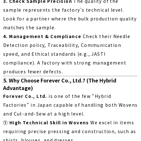
3. Check Sample Precision
The quality of the
sample represents the factory’s technical level.
Look for a partner where the bulk production quality
matches the sample.
4. Management & Compliance
Check their Needle
Detection policy, Traceability, Communication
speed, and Ethical standards (e.g., JASTI
compliance). A factory with strong management
produces fewer defects.
5. Why Choose Forever Co., Ltd.? (The Hybrid
Advantage)
Forever Co., Ltd.
is one of the few “Hybrid
Factories” in Japan capable of handling both Wovens
and Cut-and-Sew at a high level.
① High Technical Skill in Wovens
We excel in items
requiring precise pressing and construction, such as
shirts, blouses, and dresses.