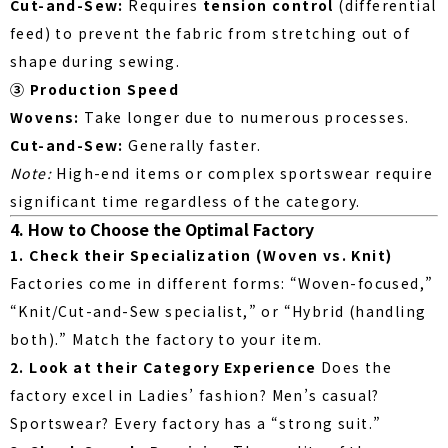
Cut-and-Sew:
Requires
tension control
(differential
feed) to prevent the fabric from stretching out of
shape during sewing.
③ Production Speed
Wovens:
Take longer due to numerous processes.
Cut-and-Sew:
Generally faster.
Note:
High-end items or complex sportswear require
significant time regardless of the category.
4. How to Choose the Optimal Factory
1. Check their Specialization (Woven vs. Knit)
Factories come in different forms: “Woven-focused,”
“Knit/Cut-and-Sew specialist,” or “Hybrid (handling
both).” Match the factory to your item.
2. Look at their Category Experience
Does the
factory excel in Ladies’ fashion? Men’s casual?
Sportswear? Every factory has a “strong suit.”