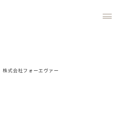
布帛・カットソー縫製の違いと最適な工場選び｜失
敗しないアパレル生産のポイント 株式会社フォー
エヴァー
アパレル製品を生産する際、まず押さえておきたいのが
「布帛（ふはく）」「カットソー」
の違いです。
どちらも洋服の基本的な分類ですが、
生地の性質
必要な縫製技術
使用するミシン
株式会社フォーエヴァー
工場の得意分野
が大きく異なるため、「どの工場へ依頼するか」が仕上がり
に直結します。
この記事では、布帛とカットソーの違いを分かりやすく解説
し、
さらに“最適な工場選びのポイント”を紹介します。