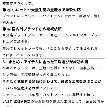
監査基準をクリア。
● ④ 小ロット〜大量生産の量産まで柔軟対応
ブランドのスケジュールやアイテムに合わせて最適な工程を
組みます。
● ⑤ 国内外ブランドから継続依頼
百貨店ブランド／メーカー／商社／インフルエンサーブラン
ドなど実績多数。
布帛でもカットソーでも、「ここなら安心して任せられる」
と評価いただいています。
6．まとめ：アイテムに合った工場選びが成功の鍵
布帛とカットソーは、生地の性質だけでなく、縫製技術・ミ
シン設備・工程管理が大きく異なります。
そのため
依頼する製品に合わせて、最適な工場を選ぶことが
アパレル生産成功のポイント
です。
フォーエヴァーは布帛・カットソーともに専門性を持ち、
JASTI認証A判定
の管理体制を備えた工場として、企画段階か