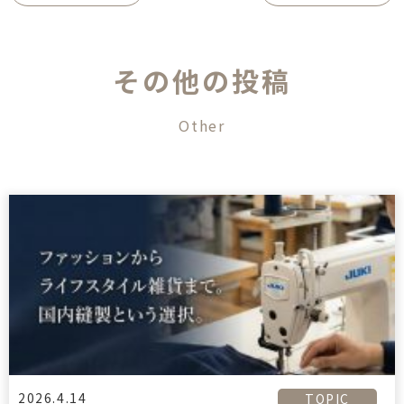
そ
の
他
の
投
稿
O
t
h
e
r
2026.4.14
TOPIC