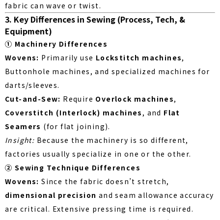
fabric can wave or twist.
3. Key Differences in Sewing (Process, Tech, &
Equipment)
① Machinery Differences
Wovens:
Primarily use
Lockstitch machines
,
Buttonhole machines, and specialized machines for
darts/sleeves.
Cut-and-Sew:
Require
Overlock machines
,
Coverstitch (Interlock) machines
, and
Flat
Seamers
(for flat joining).
Insight:
Because the machinery is so different,
factories usually specialize in one or the other.
② Sewing Technique Differences
Wovens:
Since the fabric doesn’t stretch,
dimensional precision
and seam allowance accuracy
are critical. Extensive pressing time is required.