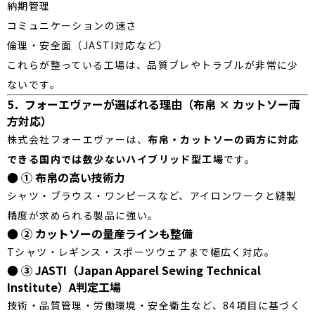
納期管理
コミュニケーションの速さ
倫理・安全面（JASTI対応など）
これらが整っている工場は、品質ブレやトラブルが非常に少
ないです。
5．フォーエヴァーが選ばれる理由（布帛 × カットソー両
方対応）
株式会社フォーエヴァーは、
布帛・カットソーの両方に対応
できる国内では数少ないハイブリッド型工場
です。
● ① 布帛の高い技術力
シャツ・ブラウス・ワンピースなど、アイロンワークと縫製
精度が求められる製品に強い。
● ② カットソーの量産ラインも整備
Tシャツ・レギンス・スポーツウェアまで幅広く対応。
● ③ JASTI（Japan Apparel Sewing Technical
Institute）A判定工場
技術・品質管理・労働環境・安全衛生など、84項目に基づく