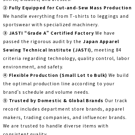
② Fully Equipped for Cut-and-Sew Mass Production
We handle everything from T-shirts to leggings and
sportswear with specialized machinery.
③ JASTI “Grade A” Certified Factory
We have
passed the rigorous audit by the
Japan Apparel
Sewing Technical Institute (JASTI)
, meeting 84
criteria regarding technology, quality control, labor
environment, and safety.
④ Flexible Production (Small Lot to Bulk)
We build
the optimal production line according to your
brand’s schedule and volume needs.
⑤ Trusted by Domestic & Global Brands
Our track
record includes department store brands, apparel
makers, trading companies, and influencer brands.
We are trusted to handle diverse items with
consistent quality.