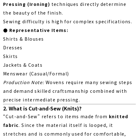
Pressing (Ironing)
techniques directly determine
the beauty of the finish.
Sewing difficulty is high for complex specifications.
● Representative Items:
Shirts & Blouses
Dresses
Skirts
Jackets & Coats
Menswear (Casual/Formal)
Production Note:
Wovens require many sewing steps
and demand skilled craftsmanship combined with
precise intermediate pressing.
2. What is Cut-and-Sew (Knits)?
“Cut-and-Sew” refers to items made from
knitted
fabric
. Since the material itself is looped, it
stretches and is commonly used for comfortable,