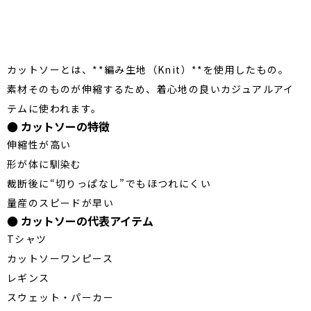
布帛は縫製工程が多く、
熟練技術＋細かなアイロン仕上げ
が
求められるアイテムです。
2．カットソーとは？
カットソーとは、**編み生地（Knit）**を使用したもの。
素材そのものが伸縮するため、着心地の良いカジュアルアイ
テムに使われます。
● カットソーの特徴
伸縮性が高い
形が体に馴染む
裁断後に“切りっぱなし”でもほつれにくい
量産のスピードが早い
● カットソーの代表アイテム
Tシャツ
カットソーワンピース
レギンス
スウェット・パーカー