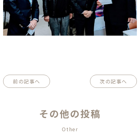
前の記事へ
次の記事へ
そ
の
他
の
投
稿
O
t
h
e
r