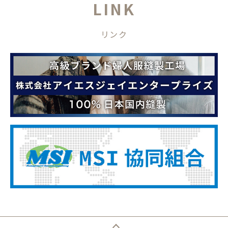
L
I
N
K
リ
ン
ク