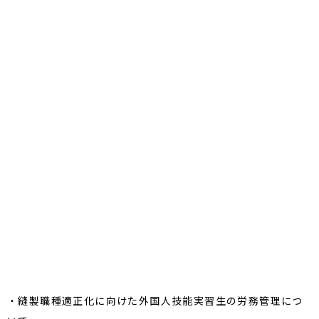
経済産業省との意見交換 繊維産業の現状につい
て 国内縫製工場フォーエヴァー
２０２３年２月１６日、経済産業省の皆様が、
繊維産業の現状をヒアリングする為に岐阜にお越し頂けまし
た。
経済産業省 製造産業局 生活製品課長 田上さま
経済産業省 生活製品課 課長補佐（繊維担当） 渡部さま
経済産業省 中部経済産業局 課長補佐 西谷さま
㈱ヴェルデュール代表取締役 近藤さま
MSI協同組合の代表理事でもある、株式会社フォーエヴァー・
株式会社アイエスジェイエンタープライズ代表取締役 井川
と、
繊維産業の現状・課題などを意見交換させて頂きました。
繊維産業の現状について
・縫製職種適正化に向けた外国人技能実習生の労務管理につ