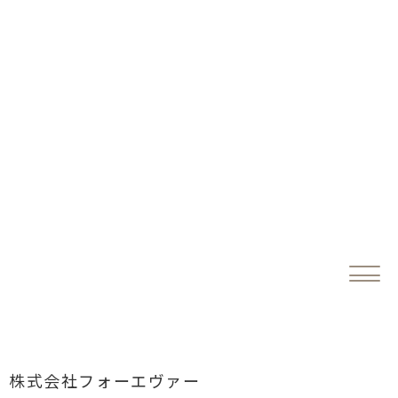
B
L
O
G
ブ
ロ
グ
TOPIC
2023.2.22
株式会社フォーエヴァー