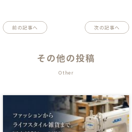
前の記事へ
次の記事へ
そ
の
他
の
投
稿
O
t
h
e
r